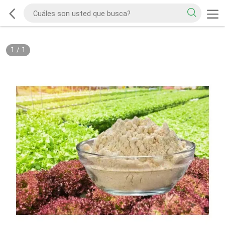
1
/
1