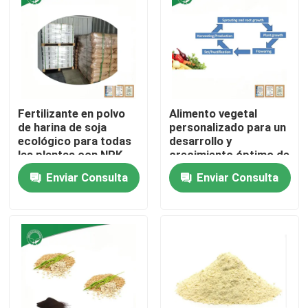
Productos
Polvo del fertilizante orgánico
Fertilizante en polvo
Alimento vegetal
Polvo del fertilizante de plantas
de harina de soja
personalizado para un
ecológico para todas
desarrollo y
las plantas con NPK
crecimiento óptimo de
las raíces
Polvo del fertilizante del aminoácido
Enviar Consulta
Enviar Consulta
Añadidos de la alimentación de los pescados
Polvo del hierro del Heme
Añadidos de la alimentación de las aves de corral