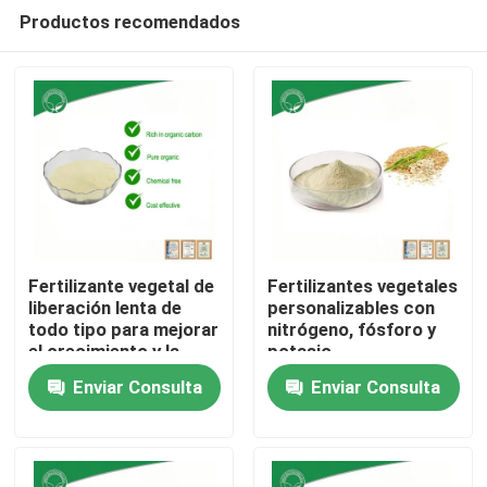
Productos recomendados
Fertilizante vegetal de
Fertilizantes vegetales
liberación lenta de
personalizables con
todo tipo para mejorar
nitrógeno, fósforo y
Inicio
el crecimiento y la
potasio
salud del suelo
Enviar Consulta
Enviar Consulta
Sobre nosotros
Contactos