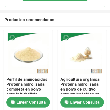
Productos recomendados
Inicio
Perfil de aminoácidos
Agricultura orgánica
Proteína hidrolizada
Proteína hidrolizada
completa en polvo
en polvo de cultivo
Sobre nosotros
para la hidrólisis
para aminoácidos en
biológica de la
polvo
Enviar Consulta
Enviar Consulta
proteasa
Contactos