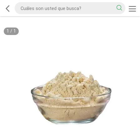
1
/
1