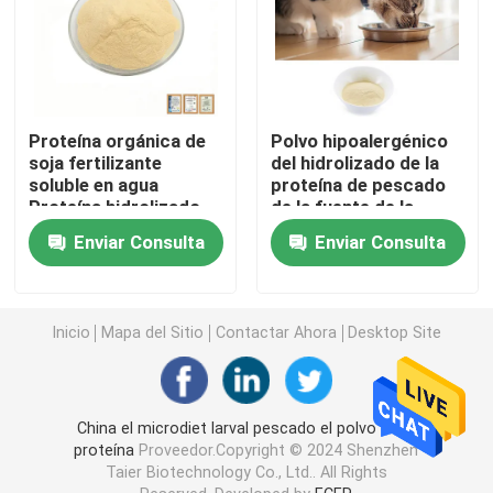
Harina de sangre de las aves de corral
Polvo de la peptona
Proteína orgánica de
Polvo hipoalergénico
soja fertilizante
del hidrolizado de la
soluble en agua
proteína de pescado
Intermedios farmacéuticos
Proteína hidrolizado
de la fuente de la
en polvo
proteína para el gato y
Enviar Consulta
Enviar Consulta
el perro
Los cerdos alimentan los añadidos
Inicio
Mapa del Sitio
Contactar Ahora
Desktop Site
Polvo del hidrolizado de la proteína
Agentes que colorean naturales
China el microdiet larval pescado el polvo de la
proteína
Proveedor.Copyright © 2024 Shenzhen
Taier Biotechnology Co., Ltd.. All Rights