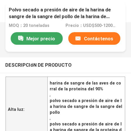
Polvo secado a presión de aire de la harina de
sangre de la sangre del pollo de la harina de
sangre de las aves de corral de la proteína del
MOQ：20 toneladas
Precio：USD$500-1200 per ton
90%
Mejor precio
Contáctenos
DESCRIPCIóN DE PRODUCTO
harina de sangre de las aves de co
rral de la proteína del 90%
,
polvo secado a presión de aire de l
a harina de sangre de la sangre del
Alta luz:
pollo
,
polvo secado a presión de aire de l
a harina de sangre de la proteína d