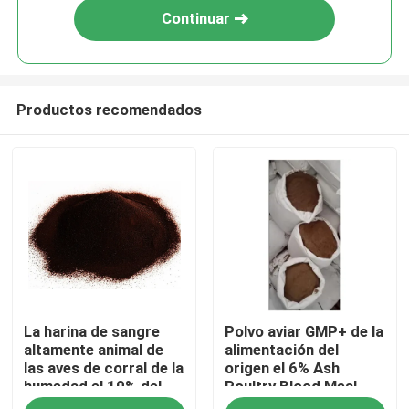
Continuar
Productos recomendados
Inicio
La harina de sangre
Polvo aviar GMP+ de la
Sobre nosotros
altamente animal de
alimentación del
las aves de corral de la
origen el 6% Ash
humedad el 10% del
Poultry Blood Meal
Contactos
concentrado de
Animal