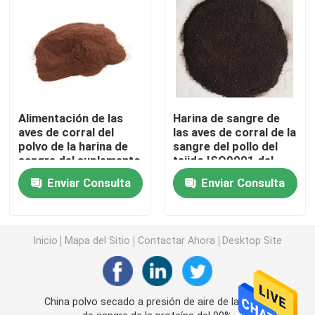
Harina de sangre de las aves de corral
Polvo de la peptona
Alimentación de las
Harina de sangre de
Intermedios farmacéuticos
aves de corral del
las aves de corral de la
polvo de la harina de
sangre del pollo del
sangre del suplemento
tejido ISO9001 del
Los cerdos alimentan los añadidos
dietético del ganado
músculo de los
Enviar Consulta
Enviar Consulta
de la proteína del 90%
animales domésticos
Polvo del hidrolizado de la proteína
Inicio
Mapa del Sitio
Contactar Ahora
Desktop Site
Agentes que colorean naturales
China polvo secado a presión de aire de la harina