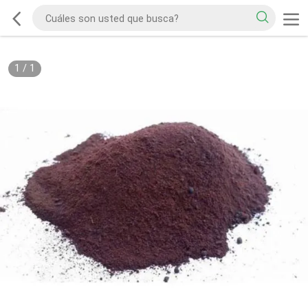
1
/
1