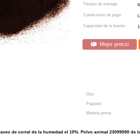
Tiempo de entrega:
8
Condiciones de pago:
L
Capacidad de la fuente:
1
Mejor precio
Olor:
Paquete:
Materia prima:
 aves de corral de la humedad el 10%
Polvo animal 23099090 de la
,