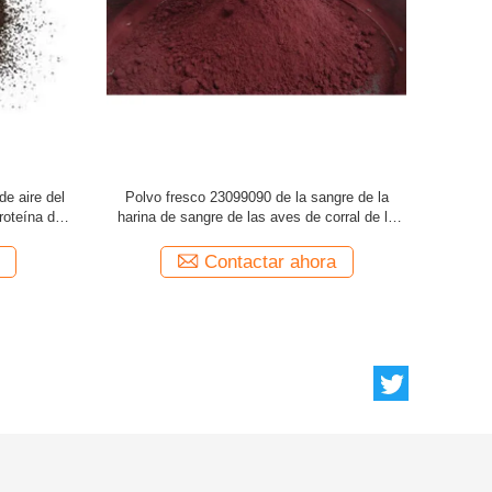
de Brown
Harina de sangre del pollo de la proteína cruda
Polvo av
 la fuente
el 90% para las aves de corral 23099090
origen el 
Contactar ahora