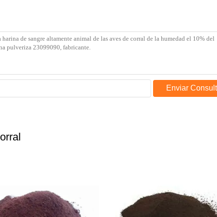
Enviar Consul
orral