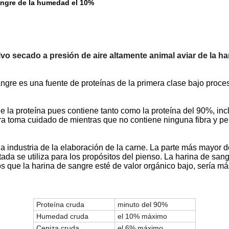
angre de la humedad el 10%
polvo secado a presión de aire altamente animal aviar de la 
angre es una fuente de proteínas de la primera clase bajo proc
de la proteína pues contiene tanto como la proteína del 90%, in
tura toma cuidado de mientras que no contiene ninguna fibra y pe
 la industria de la elaboración de la carne. La parte más mayor 
itada se utiliza para los propósitos del pienso. La harina de san
s que la harina de sangre esté de valor orgánico bajo, sería má
Proteína cruda
minuto del 90%
Humedad cruda
el 10% máximo
Ceniza cruda
el 6% máximo