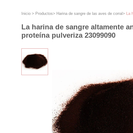
Inicio
>
Productos
>
Harina de sangre de las aves de corral
>
La 
La harina de sangre altamente a
proteína pulveriza 23099090