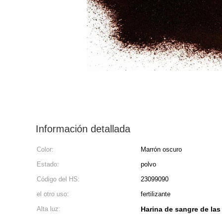
Información detallada
Color:
Marrón oscuro
Estado:
polvo
Código del HS:
23099090
el otro uso:
fertilizante
Alta luz:
Harina de sangre de las