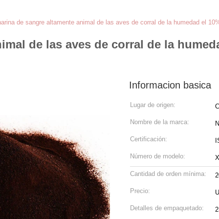
harina de sangre altamente animal de las aves de corral de la humedad el 10
nimal de las aves de corral de la hume
Informacion basica
Lugar de origen:
C
Nombre de la marca:
N
Certificación:
I
Número de modelo:
X
Cantidad de orden mínima:
2
Precio:
U
Detalles de empaquetado:
2